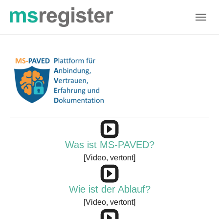
Skip to main navigation
Zum Hauptinhalt springen
Skip to page footer
Was ist MS-PAVED?
[Video, vertont]
Wie ist der Ablauf?
[Video, vertont]