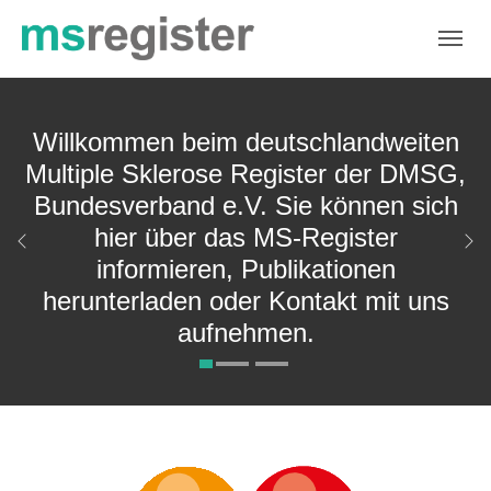
Skip to main navigation
Zum Hauptinhalt springen
Skip to page footer
Willkommen beim deutschlandweiten
Multiple Sklerose Register der DMSG,
Bundesverband e.V. Sie können sich
hier über das MS-Register
Zurück
We
informieren, Publikationen
herunterladen oder Kontakt mit uns
aufnehmen.
Krankheiten - LinkMedR
informieren,
Publikationen
herunterladen
oder