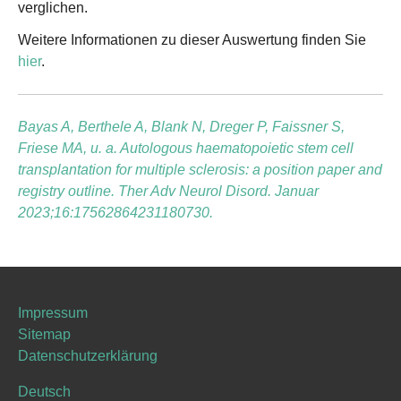
verglichen.
Weitere Informationen zu dieser Auswertung finden Sie
hier
.
Bayas A, Berthele A, Blank N, Dreger P, Faissner S,
Friese MA, u. a. Autologous haematopoietic stem cell
transplantation for multiple sclerosis: a position paper and
registry outline. Ther Adv Neurol Disord. Januar
2023;16:17562864231180730.
Impressum
Sitemap
Datenschutzerklärung
Deutsch