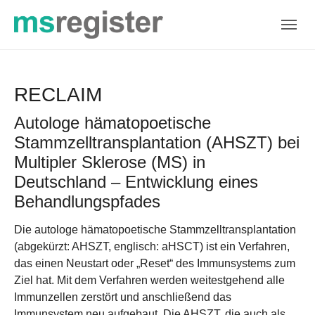
Skip to main navigation
Skip to main content
Skip to page footer
RECLAIM
Autologe hämatopoetische
Stammzelltransplantation (AHSZT) bei
Multipler Sklerose (MS) in
Deutschland – Entwicklung eines
Behandlungspfades
Die autologe hämatopoetische Stammzelltransplantation
(abgekürzt: AHSZT, englisch: aHSCT) ist ein Verfahren,
das einen Neustart oder „Reset“ des Immunsystems zum
Ziel hat. Mit dem Verfahren werden weitestgehend alle
Immunzellen zerstört und anschließend das
Immunsystem neu aufgebaut. Die AHSZT, die auch als